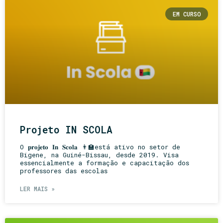
EM CURSO
Projeto IN SCOLA
O 𝐩𝐫𝐨𝐣𝐞𝐭𝐨 𝐈𝐧 𝐒𝐜𝐨𝐥𝐚 👨‍🏫está ativo no setor de
Bigene, na Guiné-Bissau, desde 2019. Visa
essencialmente a formação e capacitação dos
professores das escolas
LER MAIS »