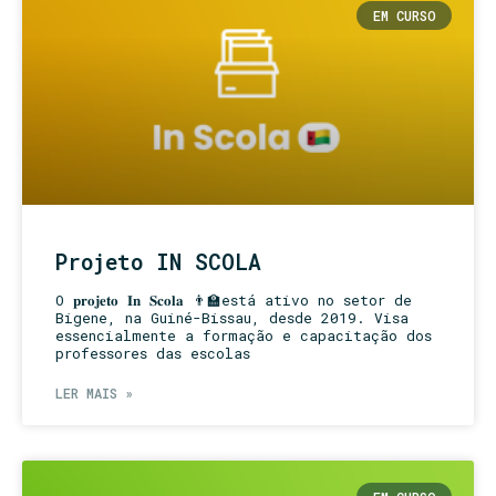
EM CURSO
Projeto IN SCOLA
O 𝐩𝐫𝐨𝐣𝐞𝐭𝐨 𝐈𝐧 𝐒𝐜𝐨𝐥𝐚 👨‍🏫está ativo no setor de
Bigene, na Guiné-Bissau, desde 2019. Visa
essencialmente a formação e capacitação dos
professores das escolas
LER MAIS »