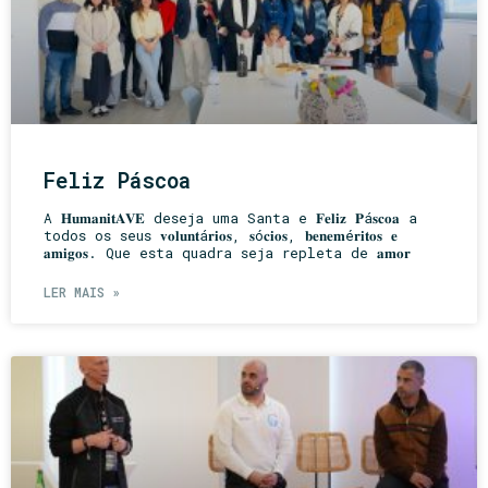
Feliz Páscoa
A 𝐇𝐮𝐦𝐚𝐧𝐢𝐭𝐀𝐕𝐄 deseja uma Santa e 𝐅𝐞𝐥𝐢𝐳 𝐏á𝐬𝐜𝐨𝐚 a
todos os seus 𝐯𝐨𝐥𝐮𝐧𝐭á𝐫𝐢𝐨𝐬, 𝐬ó𝐜𝐢𝐨𝐬, 𝐛𝐞𝐧𝐞𝐦é𝐫𝐢𝐭𝐨𝐬 𝐞
𝐚𝐦𝐢𝐠𝐨𝐬. Que esta quadra seja repleta de 𝐚𝐦𝐨𝐫
LER MAIS »