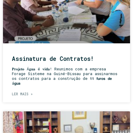
Assinatura de Contratos!
𝐏𝐫𝐨𝐣𝐞𝐭𝐨 Á𝐠𝐮𝐚 é 𝐯𝐢𝐝𝐚! Reunimos com a empresa
Forage Sisteme na Guiné-Bissau para assinarmos
os contratos para a construção de 𝟭𝟭 𝗳𝘂𝗿𝗼𝘀 𝗱𝗲
á𝗴𝘂𝗮
LER MAIS »