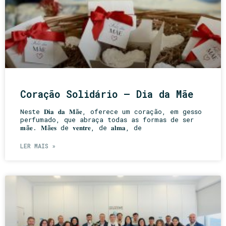
Coração Solidário – Dia da Mãe
Neste 𝐃𝐢𝐚 𝐝𝐚 𝐌ã𝐞, oferece um coração, em gesso
perfumado, que abraça todas as formas de ser
𝐦ã𝐞. 𝐌ã𝐞𝐬 de 𝐯𝐞𝐧𝐭𝐫𝐞, de 𝐚𝐥𝐦𝐚, de
LER MAIS »