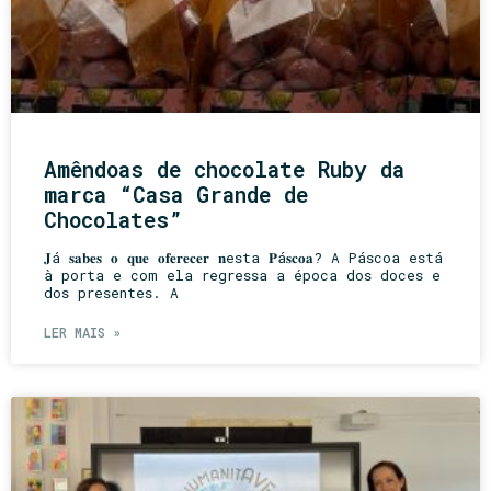
Amêndoas de chocolate Ruby da
marca “Casa Grande de
Chocolates”
𝐉á 𝐬𝐚𝐛𝐞𝐬 𝐨 𝐪𝐮𝐞 𝐨𝐟𝐞𝐫𝐞𝐜𝐞𝐫 𝐧esta 𝐏á𝐬𝐜𝐨𝐚? A Páscoa está
à porta e com ela regressa a época dos doces e
dos presentes. A
LER MAIS »