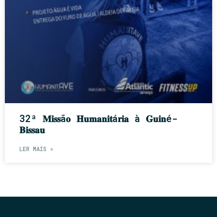
32ª 𝐌𝐢𝐬𝐬ã𝐨 𝐇𝐮𝐦𝐚𝐧𝐢𝐭á𝐫𝐢𝐚 à 𝐆𝐮𝐢𝐧é-
𝐁𝐢𝐬𝐬𝐚𝐮
LER MAIS »