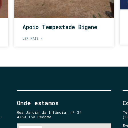
Apoio Tempestade Bigene
LER MAIS »
Onde estamos
C
Rua Jardim da Infância, nº 34
Te
e,
4760-150 Pedome
(+
E-