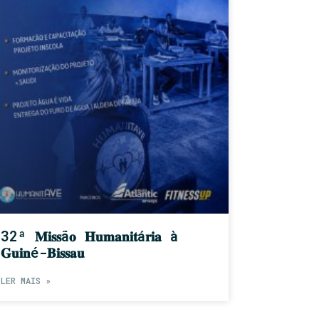
32ª 𝐌𝐢𝐬𝐬ã𝐨 𝐇𝐮𝐦𝐚𝐧𝐢𝐭á𝐫𝐢𝐚 à
𝐆𝐮𝐢𝐧é-𝐁𝐢𝐬𝐬𝐚𝐮
LER MAIS »