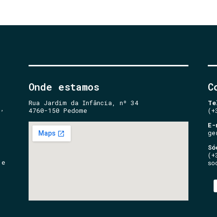
Onde estamos
C
Rua Jardim da Infância, nº 34
Te
e,
4760-150 Pedome
(+
E-
ge
Só
(+
 e
so