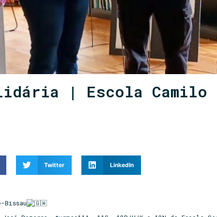
lidária | Escola Camilo
Twitter
LinkedIn
é-Bissau