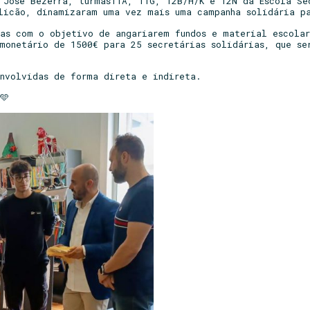
a José Bezerra, turmas11A, 11G, 12B/H/K e 12N da Escola Se
licão, dinamizaram uma vez mais uma campanha solidária p
ias com o objetivo de angariarem fundos e material escolar
monetário de 1500€ para 25 secretárias solidárias, que se
envolvidas de forma direta e indireta.