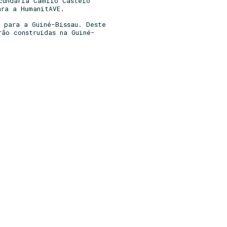
cundária Camilo Castelo
ara a HumanitAVE.
 para a Guiné-Bissau. Deste
rão construídas na Guiné-