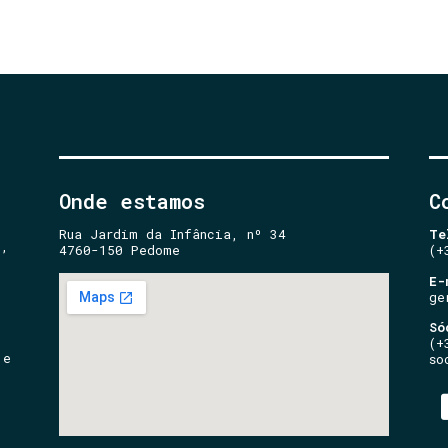
Onde estamos
C
Rua Jardim da Infância, nº 34
Te
e,
4760-150 Pedome
(+
E-
ge
Só
(+
 e
so