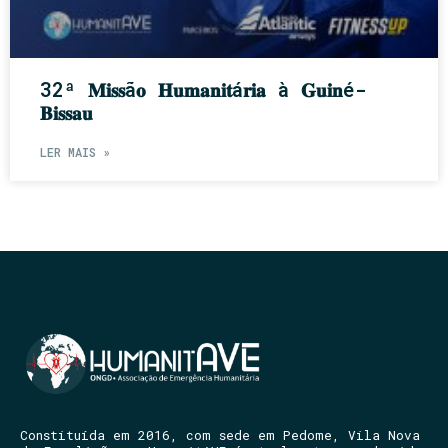
32ª 𝐌𝐢𝐬𝐬ã𝐨 𝐇𝐮𝐦𝐚𝐧𝐢𝐭á𝐫𝐢𝐚 à 𝐆𝐮𝐢𝐧é-
𝐁𝐢𝐬𝐬𝐚𝐮
LER MAIS »
Constituída em 2016, com sede em Pedome, Vila Nova