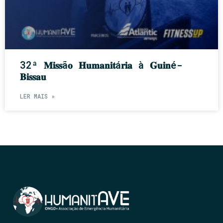
32ª 𝐌𝐢𝐬𝐬ã𝐨 𝐇𝐮𝐦𝐚𝐧𝐢𝐭á𝐫𝐢𝐚 à 𝐆𝐮𝐢𝐧é-
𝐁𝐢𝐬𝐬𝐚𝐮
LER MAIS »