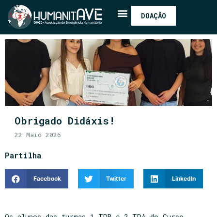
DOAÇÃO
Obrigado Didáxis!
22 Maio 2026
Partilha
Facebook
Twitter
LinkedIn
Os alunos das turmas 1.TDB e 2.TDA do Curso