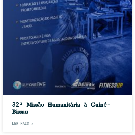
32ª 𝐌𝐢𝐬𝐬ã𝐨 𝐇𝐮𝐦𝐚𝐧𝐢𝐭á𝐫𝐢𝐚 à 𝐆𝐮𝐢𝐧é-
𝐁𝐢𝐬𝐬𝐚𝐮
LER MAIS »