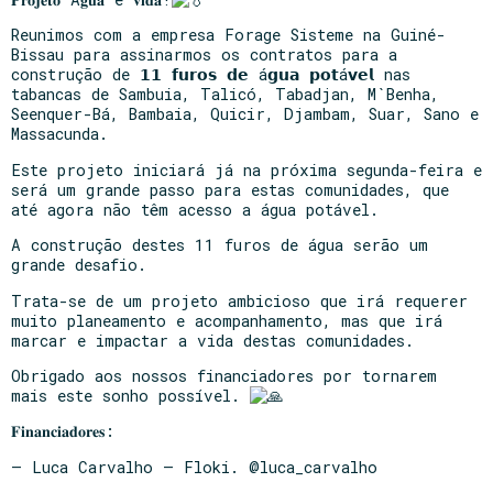
Reunimos com a empresa Forage Sisteme na Guiné-
Bissau para assinarmos os contratos para a
construção de 𝟭𝟭 𝗳𝘂𝗿𝗼𝘀 𝗱𝗲 á𝗴𝘂𝗮 𝗽𝗼𝘁á𝘃𝗲𝗹 nas
tabancas de Sambuia, Talicó, Tabadjan, M`Benha,
Seenquer-Bá, Bambaia, Quicir, Djambam, Suar, Sano e
Massacunda.
Este projeto iniciará já na próxima segunda-feira e
será um grande passo para estas comunidades, que
até agora não têm acesso a água potável.
A
construção destes 11 furos de água serão um
grande desafio.
Trata-se de um projeto ambicioso que irá requerer
muito planeamento e acompanhamento, mas que irá
marcar e impactar a vida destas comunidades.
Obrigado aos nossos financiadores por tornarem
mais este sonho possível.
𝐅𝐢𝐧𝐚𝐧𝐜𝐢𝐚𝐝𝐨𝐫𝐞𝐬:
– Luca Carvalho – Floki. @luca_carvalho