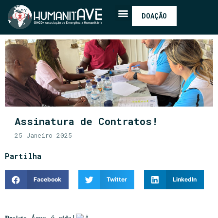
DOAÇÃO
Assinatura de Contratos!
25 Janeiro 2025
Partilha
Facebook
Twitter
LinkedIn
𝐏𝐫𝐨𝐣𝐞𝐭𝐨 Á𝐠𝐮𝐚 é 𝐯𝐢𝐝𝐚!