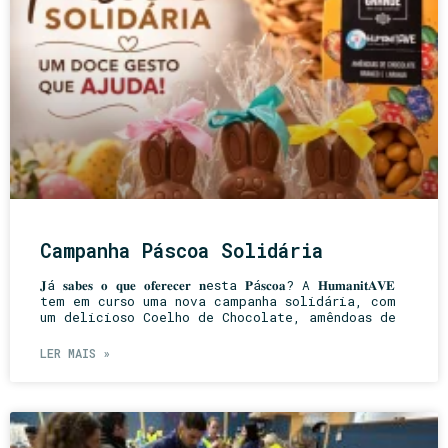
Campanha Páscoa Solidária
𝐉á 𝐬𝐚𝐛𝐞𝐬 𝐨 𝐪𝐮𝐞 𝐨𝐟𝐞𝐫𝐞𝐜𝐞𝐫 𝐧esta 𝐏á𝐬𝐜𝐨𝐚? A 𝐇𝐮𝐦𝐚𝐧𝐢𝐭𝐀𝐕𝐄
tem em curso uma nova campanha solidária, com
um delicioso Coelho de Chocolate, amêndoas de
LER MAIS »