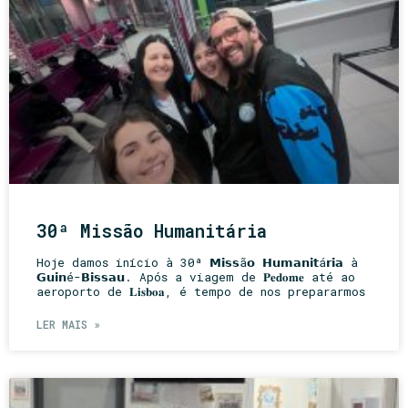
30ª Missão Humanitária
Hoje damos início à 30ª 𝗠𝗶𝘀𝘀ã𝗼 𝗛𝘂𝗺𝗮𝗻𝗶𝘁á𝗿𝗶𝗮 à
𝗚𝘂𝗶𝗻é-𝗕𝗶𝘀𝘀𝗮𝘂. Após a viagem de 𝐏𝐞𝐝𝐨𝐦𝐞 até ao
aeroporto de 𝐋𝐢𝐬𝐛𝐨𝐚, é tempo de nos prepararmos
LER MAIS »