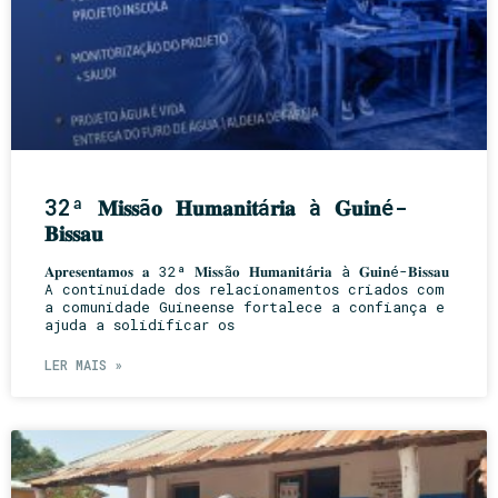
32ª 𝐌𝐢𝐬𝐬ã𝐨 𝐇𝐮𝐦𝐚𝐧𝐢𝐭á𝐫𝐢𝐚 à 𝐆𝐮𝐢𝐧é-
𝐁𝐢𝐬𝐬𝐚𝐮
𝐀𝐩𝐫𝐞𝐬𝐞𝐧𝐭𝐚𝐦𝐨𝐬 𝐚 32ª 𝐌𝐢𝐬𝐬ã𝐨 𝐇𝐮𝐦𝐚𝐧𝐢𝐭á𝐫𝐢𝐚 à 𝐆𝐮𝐢𝐧é-𝐁𝐢𝐬𝐬𝐚𝐮
A continuidade dos relacionamentos criados com
a comunidade Guineense fortalece a confiança e
ajuda a solidificar os
LER MAIS »