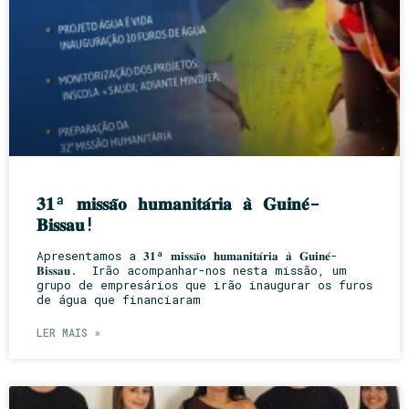
𝟑𝟏ª 𝐦𝐢𝐬𝐬𝐚̃𝐨 𝐡𝐮𝐦𝐚𝐧𝐢𝐭𝐚́𝐫𝐢𝐚 𝐚̀ 𝐆𝐮𝐢𝐧𝐞́-
𝐁𝐢𝐬𝐬𝐚𝐮!
Apresentamos a 𝟑𝟏ª 𝐦𝐢𝐬𝐬𝐚̃𝐨 𝐡𝐮𝐦𝐚𝐧𝐢𝐭𝐚́𝐫𝐢𝐚 𝐚̀ 𝐆𝐮𝐢𝐧𝐞́-
𝐁𝐢𝐬𝐬𝐚𝐮. Irão acompanhar-nos nesta missão, um
grupo de empresários que irão inaugurar os furos
de água que financiaram
LER MAIS »