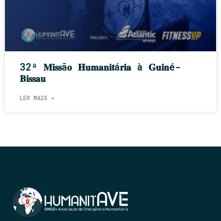
32ª 𝐌𝐢𝐬𝐬ã𝐨 𝐇𝐮𝐦𝐚𝐧𝐢𝐭á𝐫𝐢𝐚 à 𝐆𝐮𝐢𝐧é-
𝐁𝐢𝐬𝐬𝐚𝐮
LER MAIS »