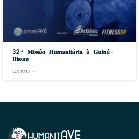
32ª 𝐌𝐢𝐬𝐬ã𝐨 𝐇𝐮𝐦𝐚𝐧𝐢𝐭á𝐫𝐢𝐚 à 𝐆𝐮𝐢𝐧é-
𝐁𝐢𝐬𝐬𝐚𝐮
LER MAIS »