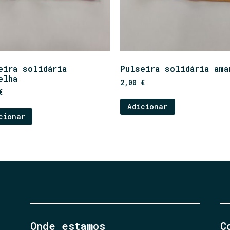
eira solidária
Pulseira solidária ama
elha
2,00
€
€
Adicionar
cionar
Onde estamos
C