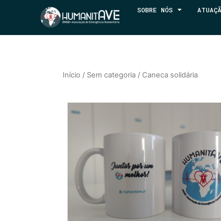
SOBRE NÓS
ATUAÇ
Início
/
Sem categoria
/ Caneca solidária