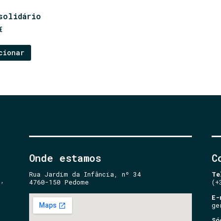
solidário
€
cionar
Onde estamos
C
Rua Jardim da Infância, nº 34
Te
e,
4760-150 Pedome
(+
E-
ge
Só