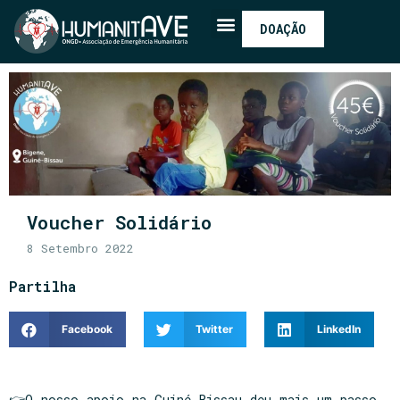
DOAÇÃO
Voucher Solidário
8 Setembro 2022
Partilha
Facebook
Twitter
LinkedIn
👉O nosso apoio na Guiné-Bissau deu mais um passo