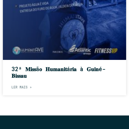
32ª 𝐌𝐢𝐬𝐬ã𝐨 𝐇𝐮𝐦𝐚𝐧𝐢𝐭á𝐫𝐢𝐚 à 𝐆𝐮𝐢𝐧é-
𝐁𝐢𝐬𝐬𝐚𝐮
LER MAIS »