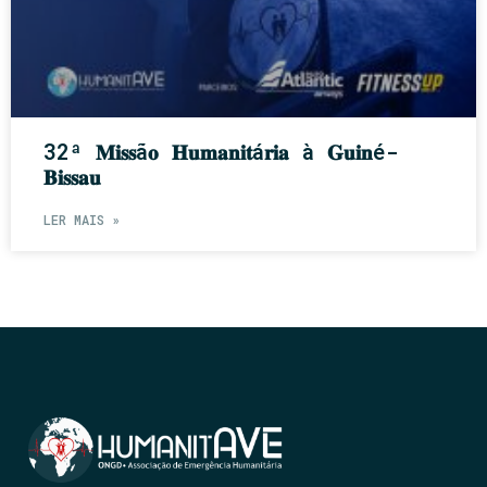
32ª 𝐌𝐢𝐬𝐬ã𝐨 𝐇𝐮𝐦𝐚𝐧𝐢𝐭á𝐫𝐢𝐚 à 𝐆𝐮𝐢𝐧é-
𝐁𝐢𝐬𝐬𝐚𝐮
LER MAIS »