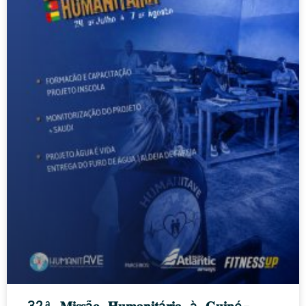
32ª 𝐌𝐢𝐬𝐬ã𝐨 𝐇𝐮𝐦𝐚𝐧𝐢𝐭á𝐫𝐢𝐚 à 𝐆𝐮𝐢𝐧é-