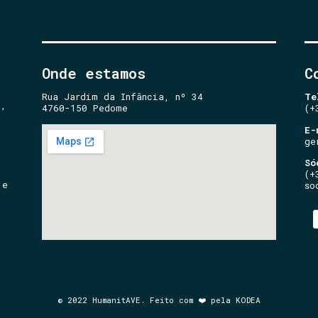
Onde estamos
C
Rua Jardim da Infância, nº 34
Te
e,
4760-150 Pedome
(+
E-
ge
Só
(+
 e
so
© 2022 HumanitAVE. Feito com ❤️ pela KODEA