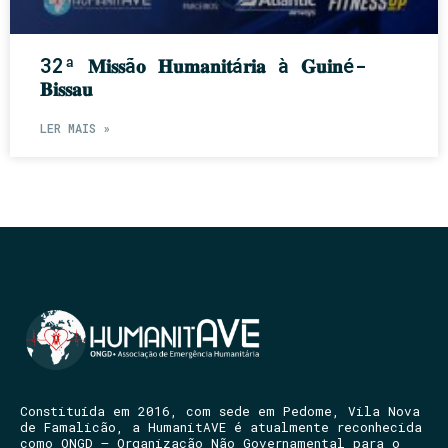
32ª 𝐌𝐢𝐬𝐬ã𝐨 𝐇𝐮𝐦𝐚𝐧𝐢𝐭á𝐫𝐢𝐚 à 𝐆𝐮𝐢𝐧é-
𝐁𝐢𝐬𝐬𝐚𝐮
LER MAIS »
Constituída em 2016, com sede em Pedome, Vila Nova
de Famalicão, a HumanitAVE é atualmente reconhecida
como ONGD – Organização Não Governamental para o