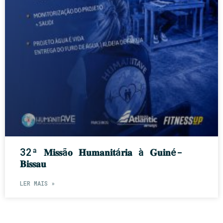
32ª 𝐌𝐢𝐬𝐬ã𝐨 𝐇𝐮𝐦𝐚𝐧𝐢𝐭á𝐫𝐢𝐚 à 𝐆𝐮𝐢𝐧é-
𝐁𝐢𝐬𝐬𝐚𝐮
LER MAIS »