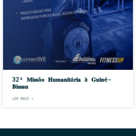
32ª 𝐌𝐢𝐬𝐬ã𝐨 𝐇𝐮𝐦𝐚𝐧𝐢𝐭á𝐫𝐢𝐚 à 𝐆𝐮𝐢𝐧é-
𝐁𝐢𝐬𝐬𝐚𝐮
LER MAIS »