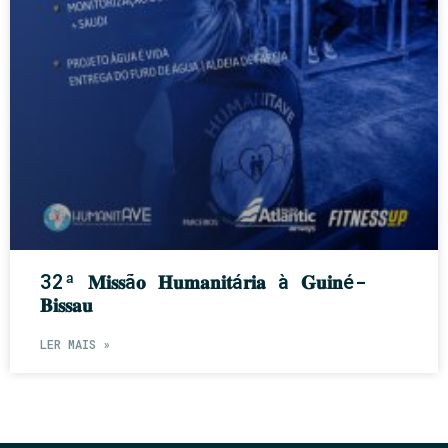
32ª 𝐌𝐢𝐬𝐬ã𝐨 𝐇𝐮𝐦𝐚𝐧𝐢𝐭á𝐫𝐢𝐚 à 𝐆𝐮𝐢𝐧é-
𝐁𝐢𝐬𝐬𝐚𝐮
LER MAIS »