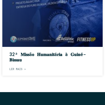
32ª 𝐌𝐢𝐬𝐬ã𝐨 𝐇𝐮𝐦𝐚𝐧𝐢𝐭á𝐫𝐢𝐚 à 𝐆𝐮𝐢𝐧é-
𝐁𝐢𝐬𝐬𝐚𝐮
LER MAIS »