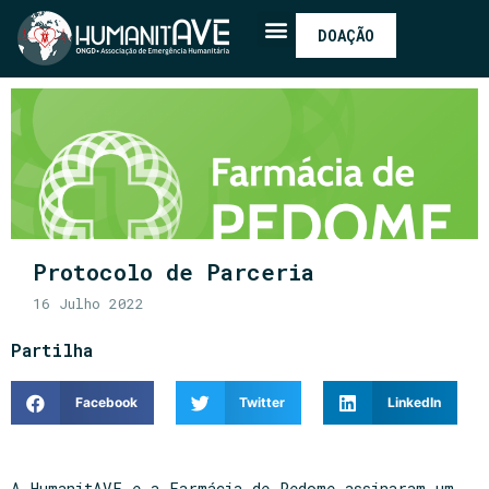
DOAÇÃO
Protocolo de Parceria
16 Julho 2022
Partilha
Facebook
Twitter
LinkedIn
A HumanitAVE e a Farmácia de Pedome assinaram um