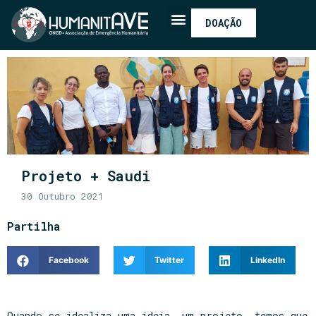
DOAÇÃO
Projeto + Saudi
30 Outubro 2021
Partilha
Facebook
Twitter
LinkedIn
Quando se idealiza uma ideia, um projeto, temos que