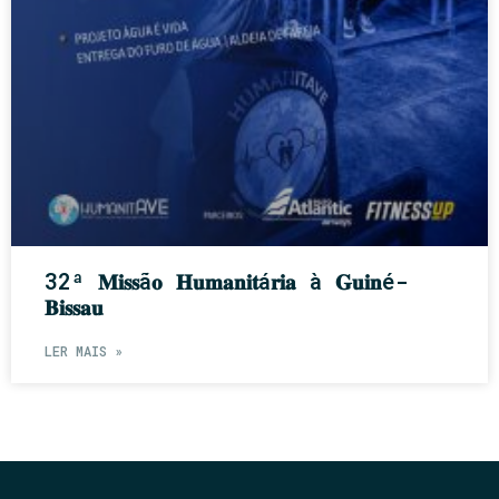
32ª 𝐌𝐢𝐬𝐬ã𝐨 𝐇𝐮𝐦𝐚𝐧𝐢𝐭á𝐫𝐢𝐚 à 𝐆𝐮𝐢𝐧é-
𝐁𝐢𝐬𝐬𝐚𝐮
LER MAIS »