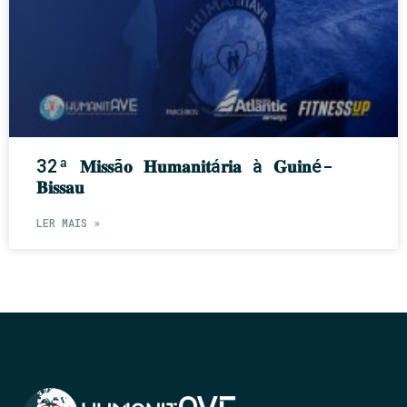
32ª 𝐌𝐢𝐬𝐬ã𝐨 𝐇𝐮𝐦𝐚𝐧𝐢𝐭á𝐫𝐢𝐚 à 𝐆𝐮𝐢𝐧é-
𝐁𝐢𝐬𝐬𝐚𝐮
LER MAIS »