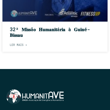
32ª 𝐌𝐢𝐬𝐬ã𝐨 𝐇𝐮𝐦𝐚𝐧𝐢𝐭á𝐫𝐢𝐚 à 𝐆𝐮𝐢𝐧é-
𝐁𝐢𝐬𝐬𝐚𝐮
LER MAIS »