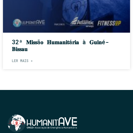
32ª 𝐌𝐢𝐬𝐬ã𝐨 𝐇𝐮𝐦𝐚𝐧𝐢𝐭á𝐫𝐢𝐚 à 𝐆𝐮𝐢𝐧é-
𝐁𝐢𝐬𝐬𝐚𝐮
LER MAIS »