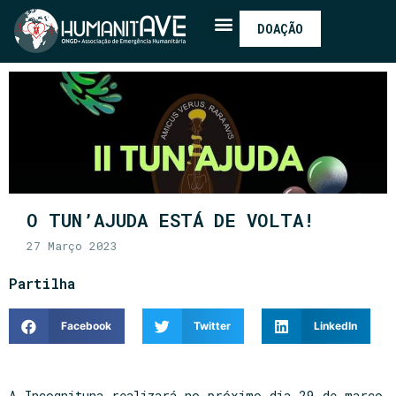
DOAÇÃO
O TUN’AJUDA ESTÁ DE VOLTA!
27 Março 2023
Partilha
Facebook
Twitter
LinkedIn
A Incognituna realizará no próximo dia 29 de março