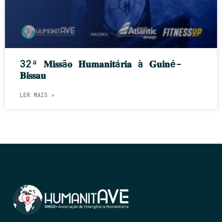
32ª 𝐌𝐢𝐬𝐬ã𝐨 𝐇𝐮𝐦𝐚𝐧𝐢𝐭á𝐫𝐢𝐚 à 𝐆𝐮𝐢𝐧é-
𝐁𝐢𝐬𝐬𝐚𝐮
LER MAIS »