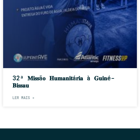
32ª 𝐌𝐢𝐬𝐬ã𝐨 𝐇𝐮𝐦𝐚𝐧𝐢𝐭á𝐫𝐢𝐚 à 𝐆𝐮𝐢𝐧é-
𝐁𝐢𝐬𝐬𝐚𝐮
LER MAIS »