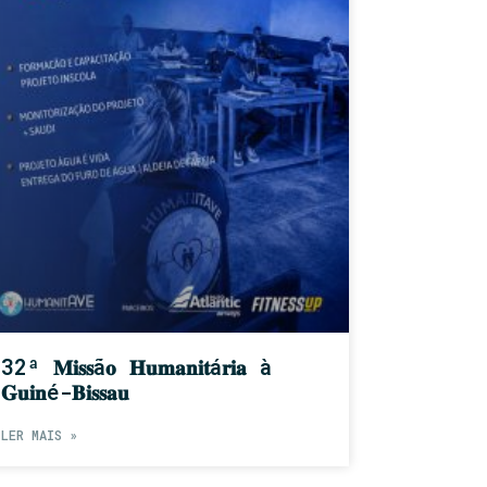
32ª 𝐌𝐢𝐬𝐬ã𝐨 𝐇𝐮𝐦𝐚𝐧𝐢𝐭á𝐫𝐢𝐚 à
𝐆𝐮𝐢𝐧é-𝐁𝐢𝐬𝐬𝐚𝐮
LER MAIS »