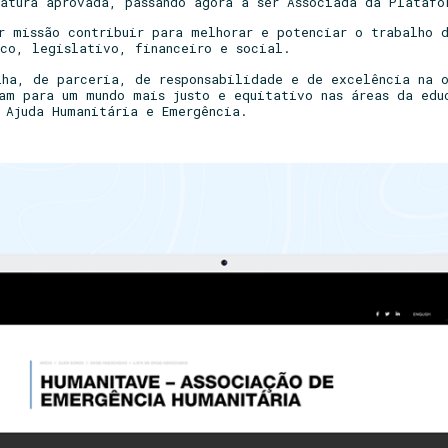
datura aprovada, passando agora a ser Associada da Platafo
r missão contribuir para melhorar e potenciar o trabalho d
ico, legislativo, financeiro e social.
lha, de parceria, de responsabilidade e de excelência na o
ham para um mundo mais justo e equitativo nas áreas da edu
 Ajuda Humanitária e Emergência.