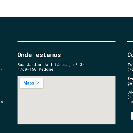
Onde estamos
C
Rua Jardim da Infância, nº 34
Te
e,
4760-150 Pedome
(+
E-
ge
Só
(+
 e
so