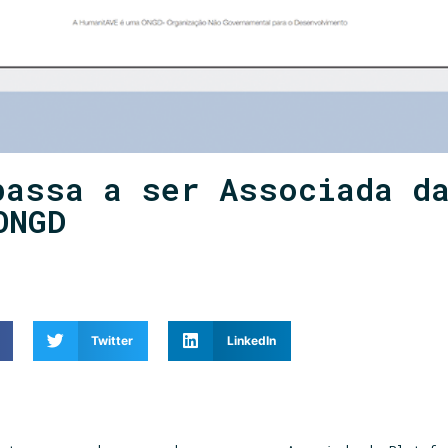
passa a ser Associada d
ONGD
Twitter
LinkedIn