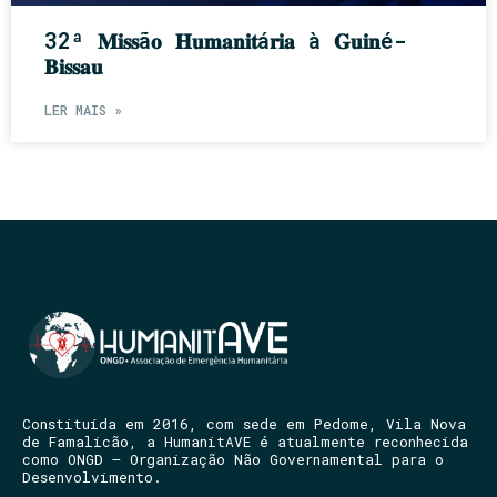
32ª 𝐌𝐢𝐬𝐬ã𝐨 𝐇𝐮𝐦𝐚𝐧𝐢𝐭á𝐫𝐢𝐚 à 𝐆𝐮𝐢𝐧é-
𝐁𝐢𝐬𝐬𝐚𝐮
LER MAIS »
Constituída em 2016, com sede em Pedome, Vila Nova
de Famalicão, a HumanitAVE é atualmente reconhecida
como ONGD – Organização Não Governamental para o
Desenvolvimento.