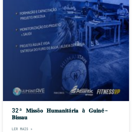
32ª 𝐌𝐢𝐬𝐬ã𝐨 𝐇𝐮𝐦𝐚𝐧𝐢𝐭á𝐫𝐢𝐚 à 𝐆𝐮𝐢𝐧é-
𝐁𝐢𝐬𝐬𝐚𝐮
LER MAIS »