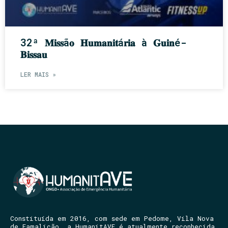
32ª 𝐌𝐢𝐬𝐬ã𝐨 𝐇𝐮𝐦𝐚𝐧𝐢𝐭á𝐫𝐢𝐚 à 𝐆𝐮𝐢𝐧é-
𝐁𝐢𝐬𝐬𝐚𝐮
LER MAIS »
Constituída em 2016, com sede em Pedome, Vila Nova
de Famalicão, a HumanitAVE é atualmente reconhecida