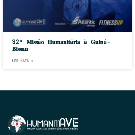
32ª 𝐌𝐢𝐬𝐬ã𝐨 𝐇𝐮𝐦𝐚𝐧𝐢𝐭á𝐫𝐢𝐚 à 𝐆𝐮𝐢𝐧é-
𝐁𝐢𝐬𝐬𝐚𝐮
LER MAIS »