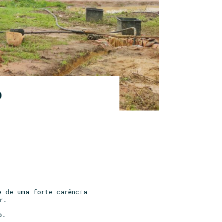
o
e de uma forte carência
r.
o.