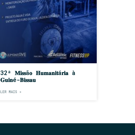
32ª 𝐌𝐢𝐬𝐬ã𝐨 𝐇𝐮𝐦𝐚𝐧𝐢𝐭á𝐫𝐢𝐚 à
𝐆𝐮𝐢𝐧é-𝐁𝐢𝐬𝐬𝐚𝐮
LER MAIS »