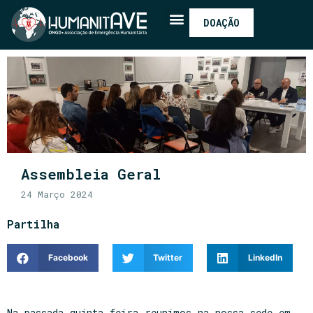
DOAÇÃO
Assembleia Geral
24 Março 2024
Partilha
Facebook
Twitter
LinkedIn
Na passada quinta-feira reunimos na nossa sede em