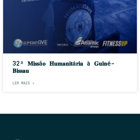
32ª 𝐌𝐢𝐬𝐬ã𝐨 𝐇𝐮𝐦𝐚𝐧𝐢𝐭á𝐫𝐢𝐚 à 𝐆𝐮𝐢𝐧é-
𝐁𝐢𝐬𝐬𝐚𝐮
LER MAIS »