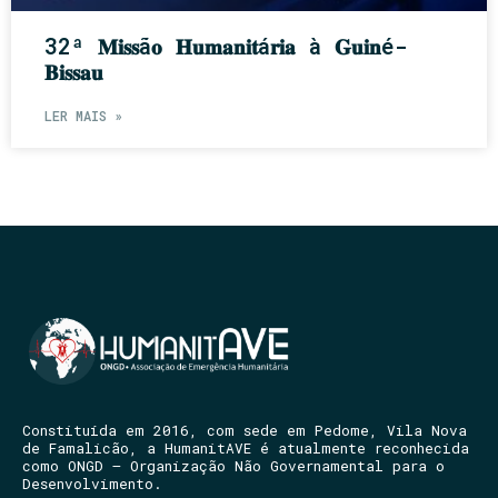
32ª 𝐌𝐢𝐬𝐬ã𝐨 𝐇𝐮𝐦𝐚𝐧𝐢𝐭á𝐫𝐢𝐚 à 𝐆𝐮𝐢𝐧é-
𝐁𝐢𝐬𝐬𝐚𝐮
LER MAIS »
Constituída em 2016, com sede em Pedome, Vila Nova
de Famalicão, a HumanitAVE é atualmente reconhecida
como ONGD – Organização Não Governamental para o
Desenvolvimento.