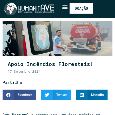
DOAÇÃO
Apoio Incêndios Florestais!
17 Setembro 2024
Partilha
Facebook
Twitter
LinkedIn
Com Portugal a passar por uma fase crítica em