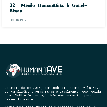
32ª 𝐌𝐢𝐬𝐬ã𝐨 𝐇𝐮𝐦𝐚𝐧𝐢𝐭á𝐫𝐢𝐚 à 𝐆𝐮𝐢𝐧é-
𝐁𝐢𝐬𝐬𝐚𝐮
LER MAIS »
Constituída em 2016, com sede em Pedome, Vila Nova
de Famalicão, a HumanitAVE é atualmente reconhecida
como ONGD – Organização Não Governamental para o
Desenvolvimento.
Temos hoje como objetivos a promoção, execução e