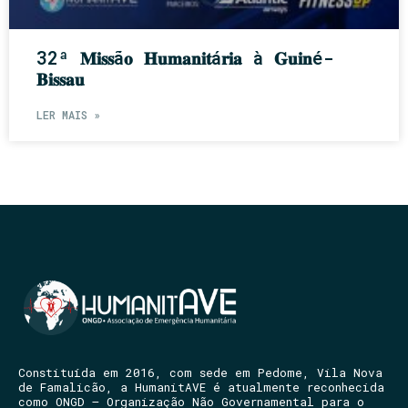
32ª 𝐌𝐢𝐬𝐬ã𝐨 𝐇𝐮𝐦𝐚𝐧𝐢𝐭á𝐫𝐢𝐚 à 𝐆𝐮𝐢𝐧é-
𝐁𝐢𝐬𝐬𝐚𝐮
LER MAIS »
Constituída em 2016, com sede em Pedome, Vila Nova
de Famalicão, a HumanitAVE é atualmente reconhecida
como ONGD – Organização Não Governamental para o