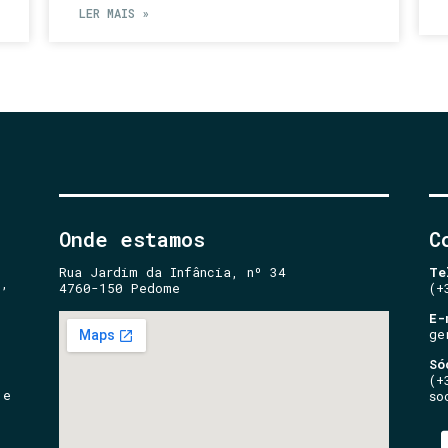
LER MAIS »
Onde estamos
C
Rua Jardim da Infância, nº 34
Te
e,
4760-150 Pedome
(+
E-
ge
Só
(+
 e
so