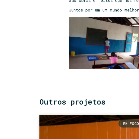
São obras e feitos que nos r
Juntos por um um mundo melho
Outros projetos
EM FOCO