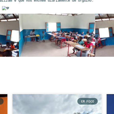
ealizam e que nos enchem diariamente de orgulho.
r
EM FOCO