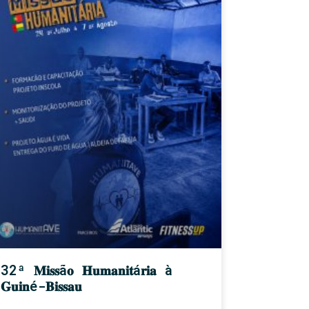
32ª 𝐌𝐢𝐬𝐬ã𝐨 𝐇𝐮𝐦𝐚𝐧𝐢𝐭á𝐫𝐢𝐚 à
𝐆𝐮𝐢𝐧é-𝐁𝐢𝐬𝐬𝐚𝐮