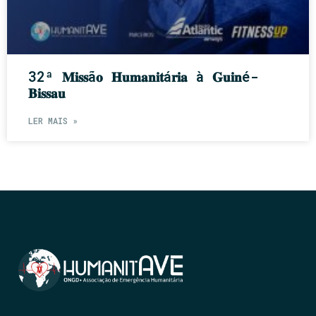
32ª 𝐌𝐢𝐬𝐬ã𝐨 𝐇𝐮𝐦𝐚𝐧𝐢𝐭á𝐫𝐢𝐚 à 𝐆𝐮𝐢𝐧é-
𝐁𝐢𝐬𝐬𝐚𝐮
LER MAIS »