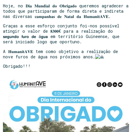
Hoje, no 𝐃𝐢𝐚 𝐌𝐮𝐧𝐝𝐢𝐚𝐥 𝐝𝐨 𝐎𝐛𝐫𝐢𝐠𝐚𝐝𝐨 queremos agradecer a
todos que participaram de forma direta e indireta
nas diversas 𝐜𝐚𝐦𝐩𝐚𝐧𝐡𝐚𝐬 𝐝𝐞 𝐍𝐚𝐭𝐚𝐥 𝐝𝐚 𝐇𝐮𝐦𝐚𝐧𝐢𝐭𝐀𝐕𝐄.
Graças a esse esforço conjunto foi-nos possível
atingir o valor de 𝟖𝟑𝟎𝟎€ para a realização do
𝘀𝗲𝗴𝘂𝗻𝗱𝗼 𝗳𝘂𝗿𝗼 𝗱𝗲 á𝗴𝘂𝗮 em território Guineense, que
será iniciado logo que oportuno.
A 𝐇𝐮𝐦𝐚𝐧𝐢𝐭𝐀𝐕𝐄 tem como objetivo a realização de
nove furos de água nos próximos anos.
Obrigado!!!