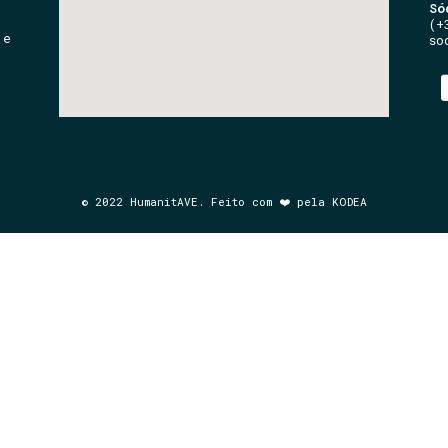
Só
(+
 e
so
© 2022 HumanitAVE. Feito com ❤️ pela KODEA