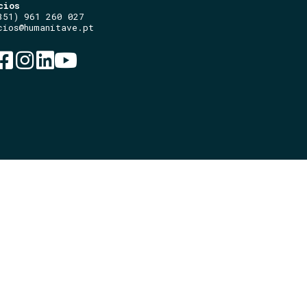
cios
351) 961 260 027
cios@humanitave.pt