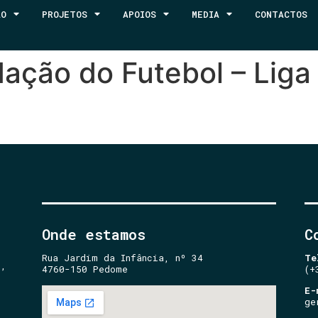
ÃO
PROJETOS
APOIOS
MEDIA
CONTACTOS
ação do Futebol – Liga
Onde estamos
C
Rua Jardim da Infância, nº 34
Te
e,
4760-150 Pedome
(+
E-
ge