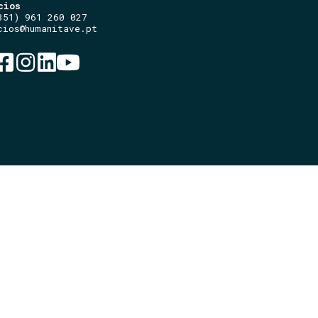
cios
351) 961 260 027
cios@humanitave.pt