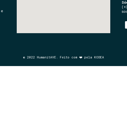
Só
(+
 e
so
© 2022 HumanitAVE. Feito com ❤️ pela KODEA