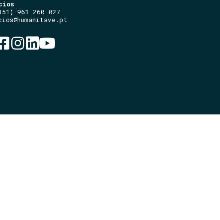
cios
351) 961 260 027
cios@humanitave.pt