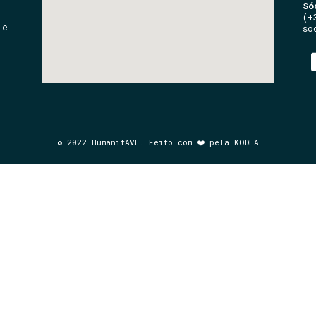
Só
(+
 e
so
© 2022 HumanitAVE. Feito com ❤️ pela KODEA