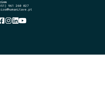
cios
351) 961 260 027
cios@humanitave.pt