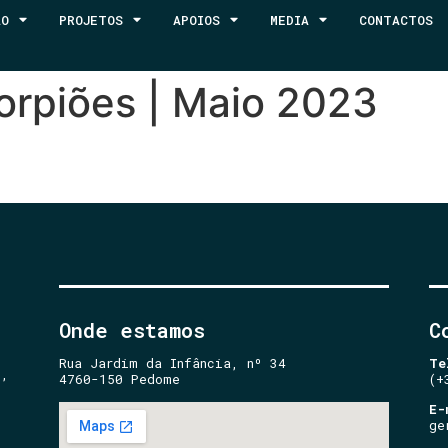
ÃO
PROJETOS
APOIOS
MEDIA
CONTACTOS
orpiões | Maio 2023
Onde estamos
C
Rua Jardim da Infância, nº 34
Te
e,
4760-150 Pedome
(+
E-
ge