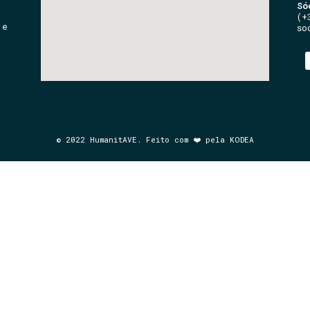
Só
(+
 e
so
© 2022 HumanitAVE. Feito com ❤️ pela KODEA