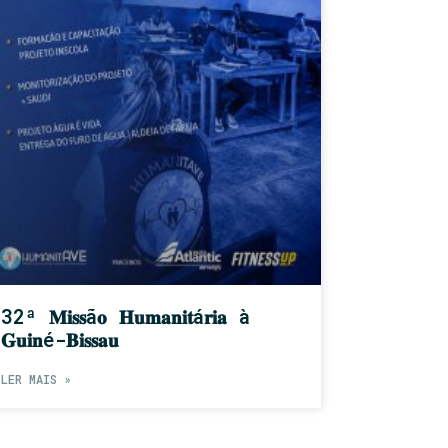
32ª 𝐌𝐢𝐬𝐬ã𝐨 𝐇𝐮𝐦𝐚𝐧𝐢𝐭á𝐫𝐢𝐚 à
𝐆𝐮𝐢𝐧é-𝐁𝐢𝐬𝐬𝐚𝐮
LER MAIS »