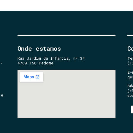
Onde estamos
C
Rua Jardim da Infância, nº 34
Te
e,
4760-150 Pedome
(+
E-
ge
Só
(+
 e
so