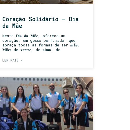
Coração Solidário – Dia
da Mãe
Neste 𝐃𝐢𝐚 𝐝𝐚 𝐌ã𝐞, oferece um
coração, em gesso perfumado, que
abraça todas as formas de ser 𝐦ã𝐞.
𝐌ã𝐞𝐬 de 𝐯𝐞𝐧𝐭𝐫𝐞, de 𝐚𝐥𝐦𝐚, de
LER MAIS »