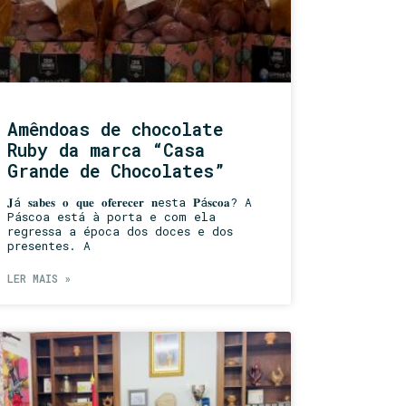
Amêndoas de chocolate
Ruby da marca “Casa
Grande de Chocolates”
𝐉á 𝐬𝐚𝐛𝐞𝐬 𝐨 𝐪𝐮𝐞 𝐨𝐟𝐞𝐫𝐞𝐜𝐞𝐫 𝐧esta 𝐏á𝐬𝐜𝐨𝐚? A
Páscoa está à porta e com ela
regressa a época dos doces e dos
presentes. A
LER MAIS »