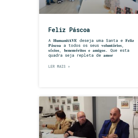
Feliz Páscoa
A 𝐇𝐮𝐦𝐚𝐧𝐢𝐭𝐀𝐕𝐄 deseja uma Santa e 𝐅𝐞𝐥𝐢𝐳
𝐏á𝐬𝐜𝐨𝐚 a todos os seus 𝐯𝐨𝐥𝐮𝐧𝐭á𝐫𝐢𝐨𝐬,
𝐬ó𝐜𝐢𝐨𝐬, 𝐛𝐞𝐧𝐞𝐦é𝐫𝐢𝐭𝐨𝐬 𝐞 𝐚𝐦𝐢𝐠𝐨𝐬. Que esta
quadra seja repleta de 𝐚𝐦𝐨𝐫
LER MAIS »