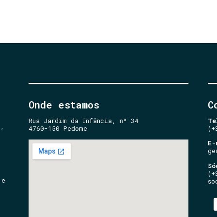
Onde estamos
C
Rua Jardim da Infância, nº 34
Te
e,
4760-150 Pedome
(+
E-
ge
Só
(+
 e
so