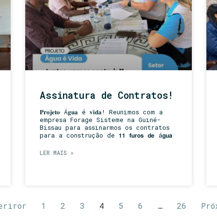
Assinatura de Contratos!
𝐏𝐫𝐨𝐣𝐞𝐭𝐨 Á𝐠𝐮𝐚 é 𝐯𝐢𝐝𝐚! Reunimos com a
empresa Forage Sisteme na Guiné-
Bissau para assinarmos os contratos
para a construção de 𝟭𝟭 𝗳𝘂𝗿𝗼𝘀 𝗱𝗲 á𝗴𝘂𝗮
LER MAIS »
eriror
1
2
3
4
5
6
…
26
Pró